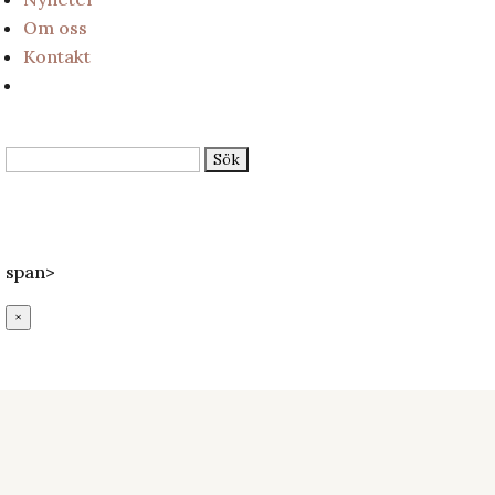
Om oss
Kontakt
Sök
efter:
Epost:
info@lundssaluhall.se
Telefon:
046-112233
Adress:
Mårtenstorget 1, Lund
span>
×