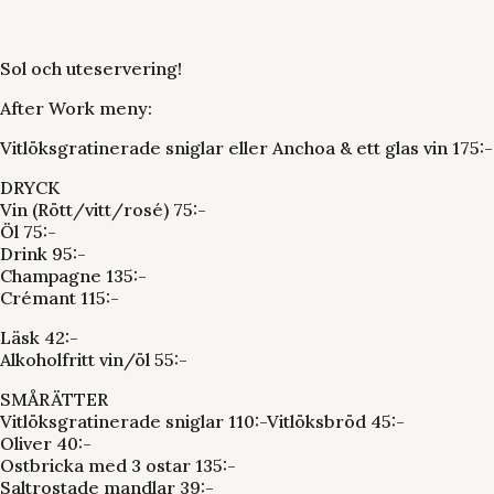
Sol och uteservering!
After Work meny:
Vitlöksgratinerade sniglar eller Anchoa & ett glas vin 175:-
DRYCK
Vin (Rött/vitt/rosé) 75:-
Öl 75:-
Drink 95:-
Champagne 135:-
Crémant 115:-
Läsk 42:-
Alkoholfritt vin/öl 55:-
SMÅRÄTTER
Vitlöksgratinerade sniglar 110:-Vitlöksbröd 45:-
Oliver 40:-
Ostbricka med 3 ostar 135:-
Saltrostade mandlar 39:-