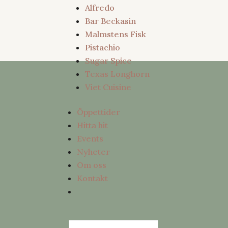
Alfredo
Bar Beckasin
Malmstens Fisk
Pistachio
Sugar Spice
Texas Longhorn
Viet Cuisine
Öppettider
Hitta hit
Events
Nyheter
Om oss
Kontakt
Sök