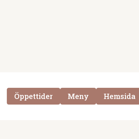
Coffee
De handlar direkt från
utvalda odlare där de kan
garantera bönornas
ursprung och kvalitet.
Bönorna rostas med
avancerad teknik och
fingertoppskänsla.
Öppettider
Meny
Hemsida