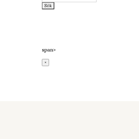
efter:
Epost:
info@lundssaluhall.se
Telefon:
046-112233
Adress:
Mårtenstorget 1, Lund
span>
×
Coffee från
Guatemala