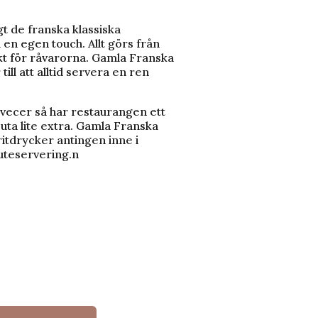
t de franska klassiska
n egen touch. Allt görs från
t för råvarorna. Gamla Franska
ill att alltid servera en ren
 avecer så har restaurangen ett
juta lite extra. Gamla Franska
ritdrycker antingen inne i
 uteservering.n