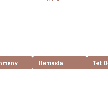
hmeny
Hemsida
Tel: 