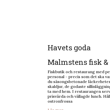
Havets goda
Malmstens fisk &
Fiskbutik och restaurang med pe
personal – precis som det ska vara
du säsongsbetonade läckerheter f
skaldjur, de godaste sillinläggni
ta med hem. I restaurangen ser
prisvärda och vällagde lunch. Hå
ostronfrossa
Läs mer...