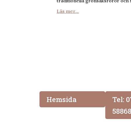
traditionella grönsaksröror och
Läs mer...
Hemsida
Tel: 
5886