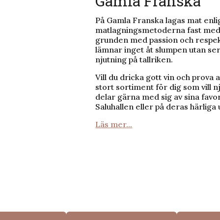
Gamla Franska
På Gamla Franska lagas mat enlig
matlagningsmetoderna fast med e
grunden med passion och respek
lämnar inget åt slumpen utan ser t
njutning på tallriken.
Vill du dricka gott vin och prova
stort sortiment för dig som vill n
delar gärna med sig av sina favo
Saluhallen eller på deras härliga
Läs mer...