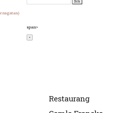
Sök
efter:
Epost:
info@lundssaluhall.se
tensgatan)
Telefon:
046-112233
Adress:
Mårtenstorget 1, Lund
span>
×
Restaurang