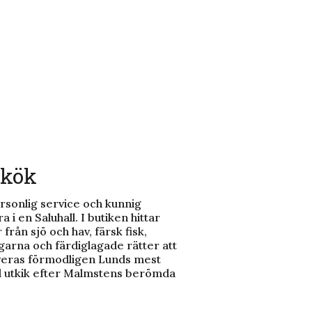
 kök
rsonlig service och kunnig
 i en Saluhall. I butiken hittar
rån sjö och hav, färsk fisk,
ngarna och färdiglagade rätter att
veras förmodligen Lunds mest
ll utkik efter Malmstens berömda