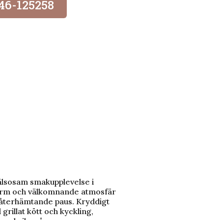
046-125258
hälsosam smakupplevelse i
varm och välkomnande atmosfär
 återhämtande paus. Kryddigt
rillat kött och kyckling,