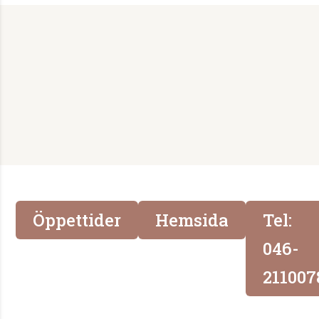
En trappa upp
till
Systembolaget
Öppettider
Hemsida
Tel:
046-
211007