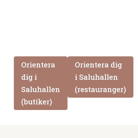
Coop Konsums parkering,
Laboratoriegatan, Lund
Lunds saluhall
Orientera
Orientera dig
dig i
i Saluhallen
Saluhallen
(restauranger)
(butiker)