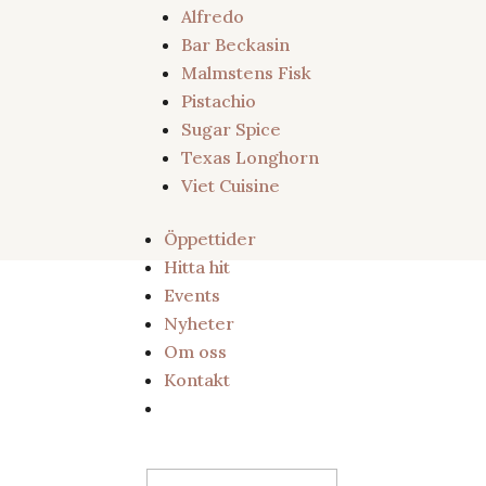
Alfredo
Bar Beckasin
Malmstens Fisk
Pistachio
Sugar Spice
Texas Longhorn
Viet Cuisine
News
Öppettider
Hitta hit
Events
Nyheter
Hitta hit
Om oss
Kontakt
Hitta till Lunds Saluhall
Sök