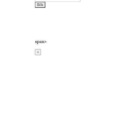
efter:
Epost:
info@lundssaluhall.se
Telefon:
046-112233
Adress:
Mårtenstorget 1, Lund
span>
×