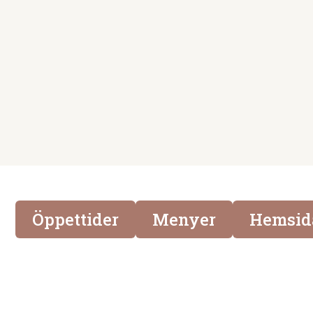
honom om allt han lämnat
bakom sig. För sig själv,
och för alla som ville
känna sig hemma i Texas.
Idag har vi öppnat över 35
restauranger, och Philip
kan säga att han nästan
lyckats bota sin
hemlängtan.
Öppettider
Menyer
Hemsid