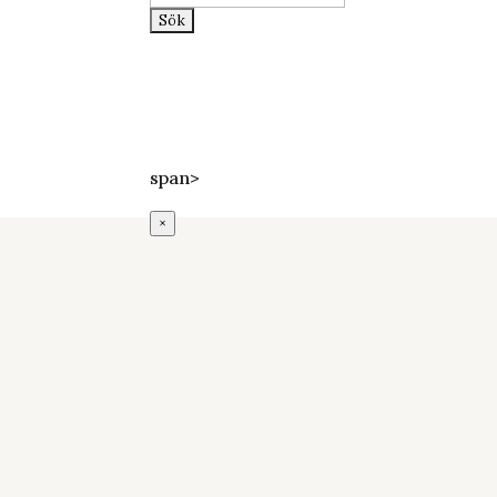
efter:
Epost:
info@lundssaluhall.se
Telefon:
046-112233
Adress:
Mårtenstorget 1, Lund
span>
×
Texas Long
Horn
Restaurangen
Välkommen till Texas
Longhorn i Lund!
Hos oss får du uppleva
äkta Texas-mat i en varm