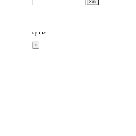
Sök
efter:
Epost:
info@lundssaluhall.se
Telefon:
046-112233
Adress:
Mårtenstorget 1, Lund
span>
×