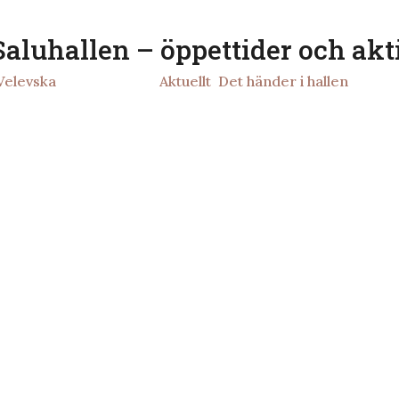
Saluhallen – öppettider och akt
 Velevska
|
2026-03-24
|
Aktuellt
,
Det händer i hallen
| 0 Ko
Läs mer