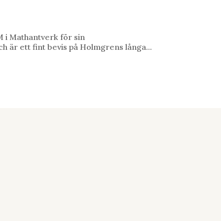
M i Mathantverk för sin
 är ett fint bevis på Holmgrens långa...

