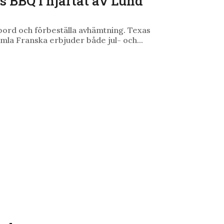
 BBQ i hjärtat av Lund
bord och förbeställa avhämtning. Texas
la Franska erbjuder både jul- och...