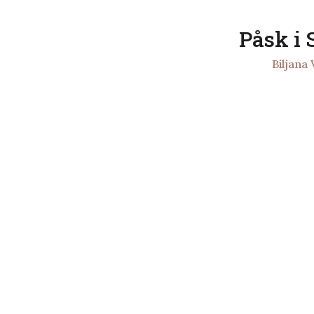
Påsk i 
av
Biljana