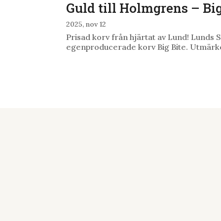
Guld till Holmgrens – Bi
2025, nov 12
Prisad korv från hjärtat av Lund! Lunds S
egenproducerade korv Big Bite. Utmärkels
Adress
Saluhallen 
Mårtenstor
223 51 Lund
Kvalitet och mathantverk
Epost
sedan 1909
info@lundss