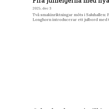
Fira julhelgerna med ny
2025, dec 3
Två smakinriktningar möts i Saluhallen:
Longhorn introducerar ett julbord med t