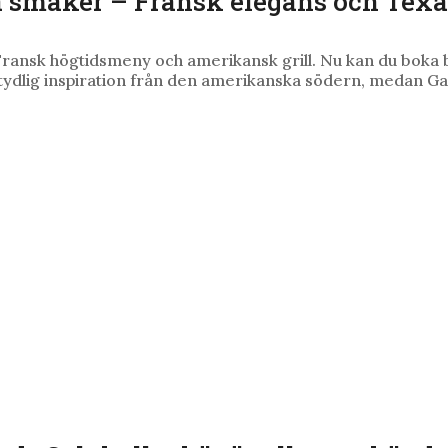
a smaker – Fransk elegans och Texas
 Fransk högtidsmeny och amerikansk grill. Nu kan du boka 
ydlig inspiration från den amerikanska södern, medan Gam