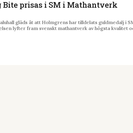
g Bite prisas i SM i Mathantverk
aluhall gläds åt att Holmgrens har tilldelats guldmedalj i S
en lyfter fram svenskt mathantverk av högsta kvalitet och
Länkar
i Lund
Öppettider
get 1
Hitta hit
Om oss
Kontakt
aluhall.se